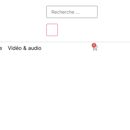
0
e
Vidéo & audio