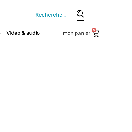
0
e
Vidéo & audio