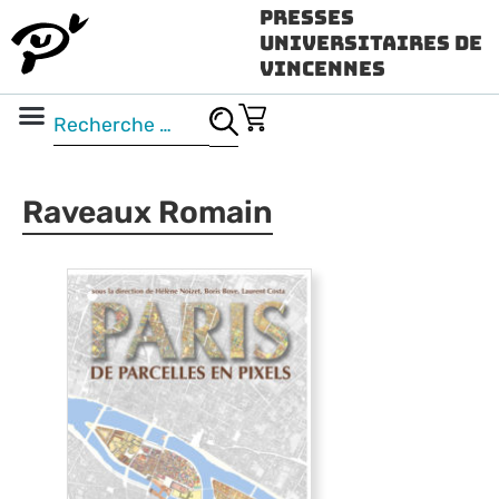
Presses
Universitaires de
Vincennes
Science ouverte
Vidéo & audio
Raveaux Romain