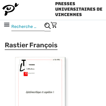
Presses
Universitaires de
Vincennes
Science ouverte
Vidéo & audio
Rastier François