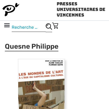
Presses
Universitaires de
Vincennes
Science ouverte
Vidéo & audio
Quesne Philippe