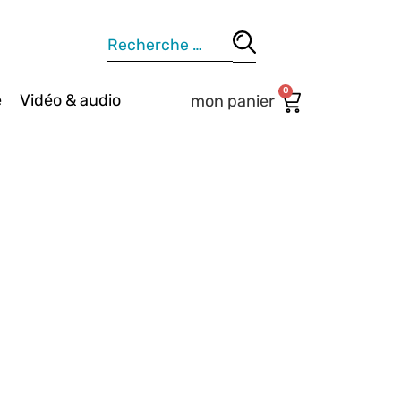
0
e
Vidéo & audio