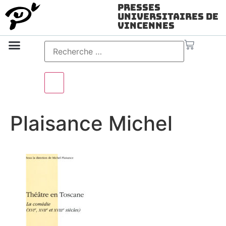
Presses
Universitaires de
Vincennes
Science ouverte
Vidéo & audio
Plaisance Michel