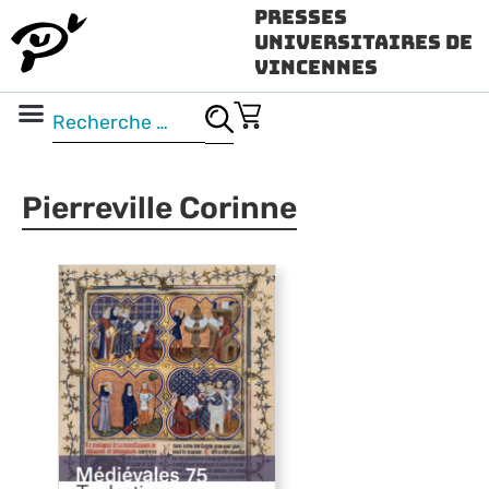
Presses
Universitaires de
Vincennes
Science ouverte
Vidéo & audio
Pierreville Corinne