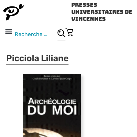
Presses
Universitaires de
Vincennes
Science ouverte
Vidéo & audio
Picciola Liliane