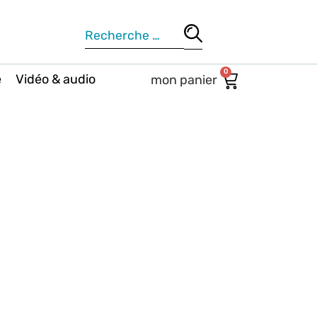
0
e
Vidéo & audio