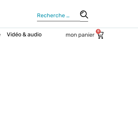
0
e
Vidéo & audio