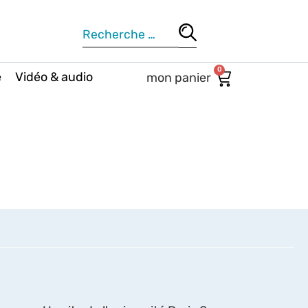
0
e
Vidéo & audio