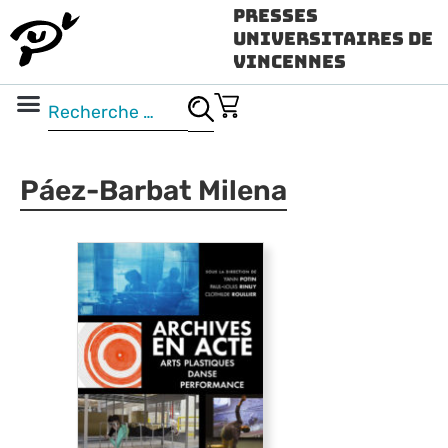
Presses
Universitaires de
Vincennes
Science ouverte
Vidéo & audio
Páez-Barbat Milena