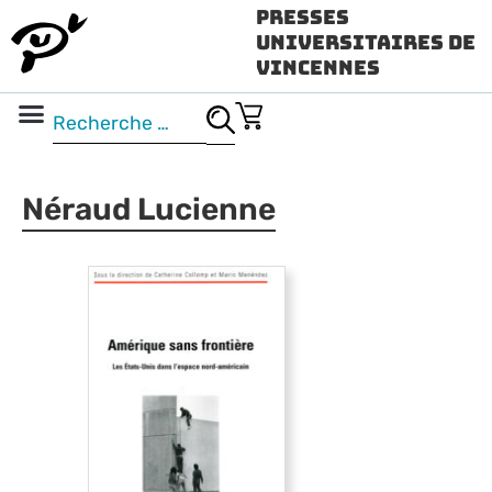
Presses
Universitaires de
Vincennes
Science ouverte
Vidéo & audio
Néraud Lucienne