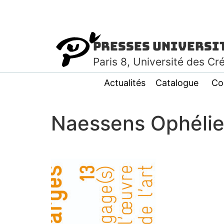
Presses Universi
Paris
8
, Université des Cr
Actualités
Catalogue
Co
Naessens Ophéli