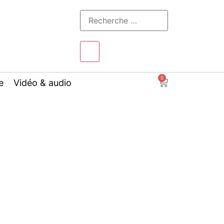
0
e
Vidéo & audio