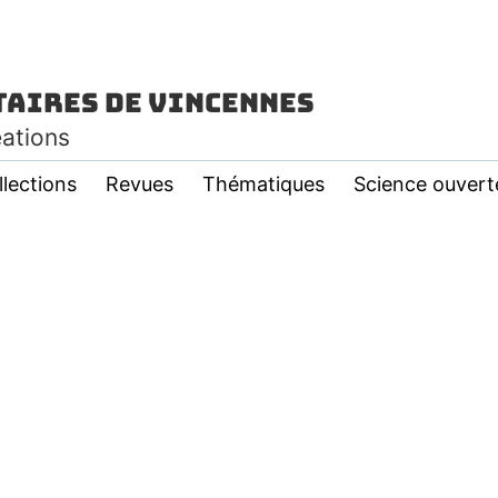
taires de Vincennes
éations
llections
Revues
Thématiques
Science ouvert
e