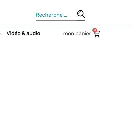
0
e
Vidéo & audio