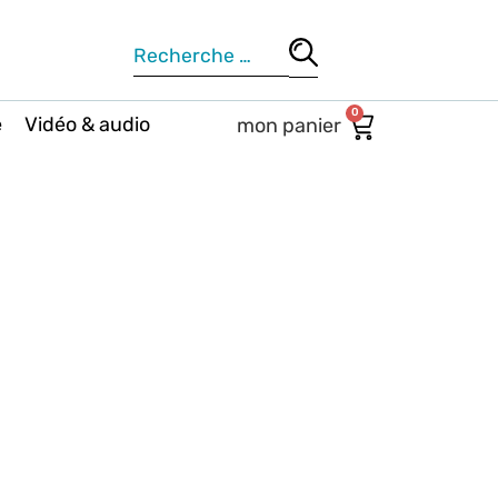
0
e
Vidéo & audio