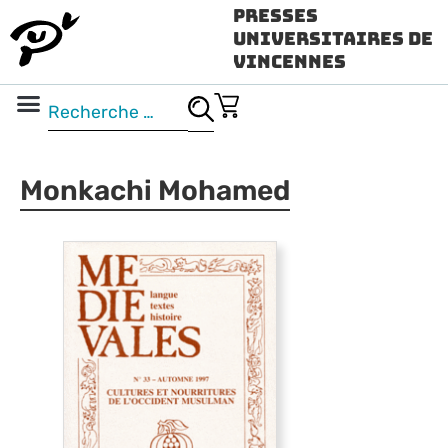
Presses
Universitaires de
Vincennes
Science ouverte
Vidéo & audio
Monkachi Mohamed