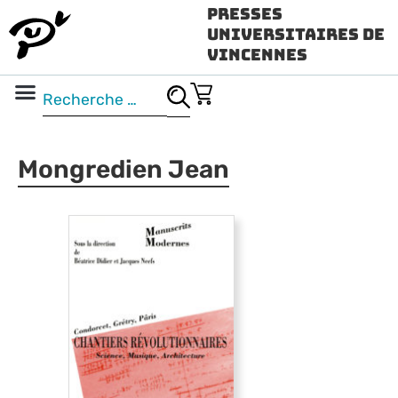
Presses
Universitaires de
Vincennes
Science ouverte
Vidéo & audio
Mongredien Jean