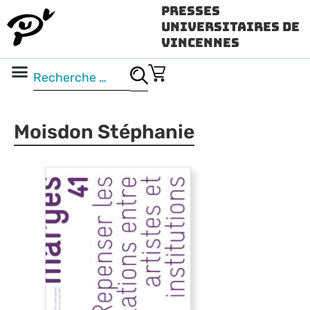
Presses
Universitaires de
Vincennes
Science ouverte
Vidéo & audio
Moisdon Stéphanie