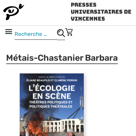
Presses
Universitaires de
Vincennes
Science ouverte
Vidéo & audio
Métais-Chastanier Barbara