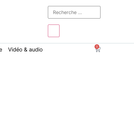
0
e
Vidéo & audio