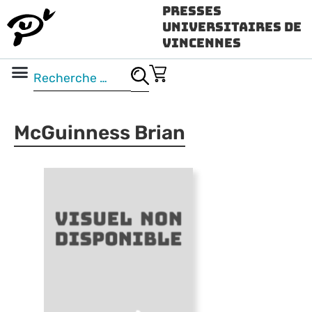
Presses
Universitaires de
Vincennes
Science ouverte
Vidéo & audio
McGuinness Brian