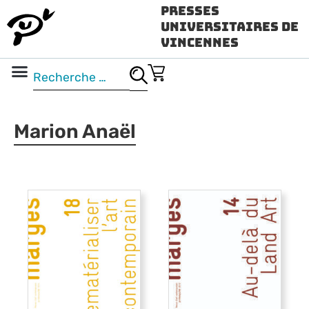
Presses
Universitaires de
Vincennes
Science ouverte
Vidéo & audio
Marion Anaël