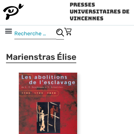
Presses
Universitaires de
Vincennes
Science ouverte
Vidéo & audio
Marienstras Élise