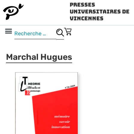
Presses
Universitaires de
Vincennes
Science ouverte
Vidéo & audio
Marchal Hugues