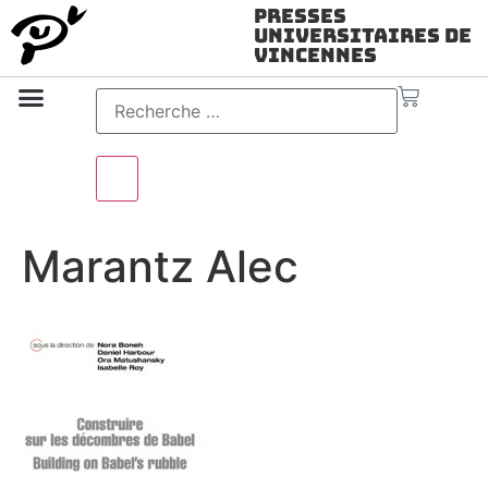
Presses
Universitaires de
Vincennes
Science ouverte
Vidéo & audio
Marantz Alec