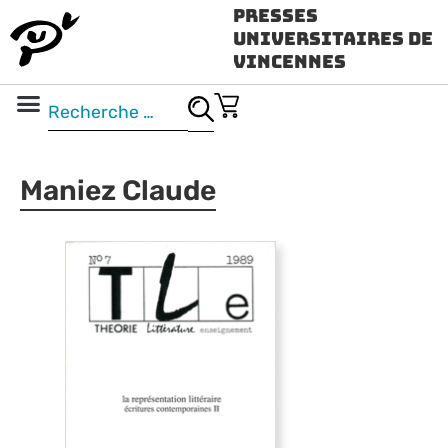
Presses
Universitaires de
Vincennes
Science ouverte
Vidéo & audio
Maniez Claude