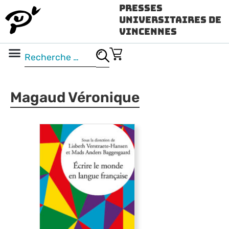
Presses
Universitaires de
Vincennes
Science ouverte
Vidéo & audio
Magaud Véronique