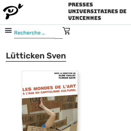
Presses
Universitaires de
Vincennes
Science ouverte
Vidéo & audio
Lütticken Sven