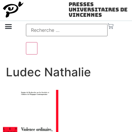
Presses
Universitaires de
Vincennes
Science ouverte
Vidéo & audio
Ludec Nathalie