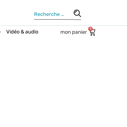
0
e
Vidéo & audio