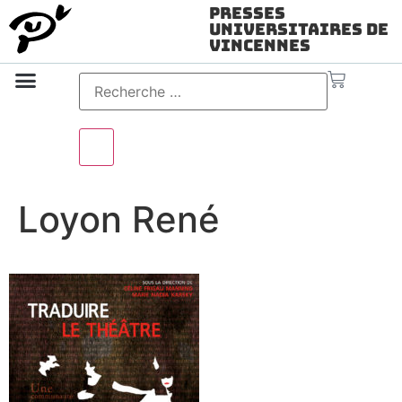
Presses
Universitaires de
Vincennes
Science ouverte
Vidéo & audio
Loyon René