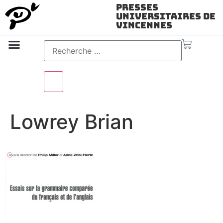
Presses
Universitaires de
Vincennes
Science ouverte
Vidéo & audio
Lowrey Brian