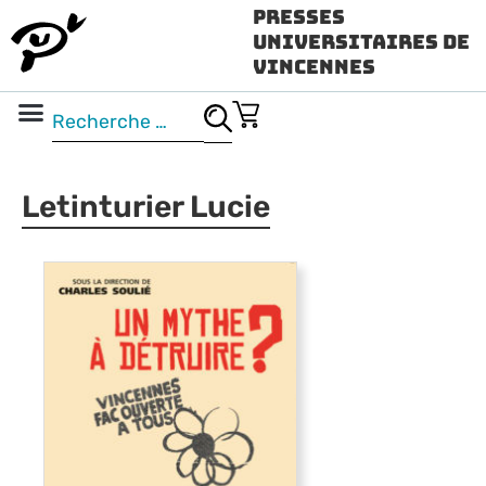
Presses
Universitaires de
Vincennes
Science ouverte
Vidéo & audio
Letinturier Lucie