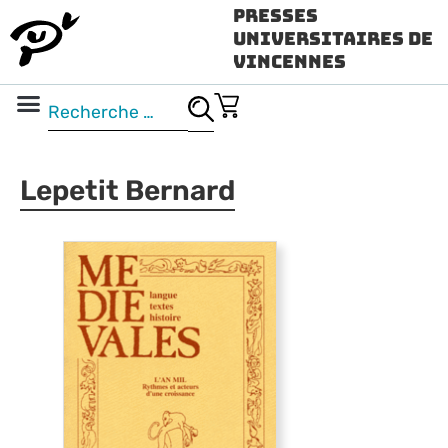
Presses
Universitaires de
Vincennes
Science ouverte
Vidéo & audio
Lepetit Bernard