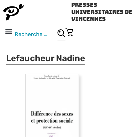
Presses
Universitaires de
Vincennes
Science ouverte
Vidéo & audio
Lefaucheur Nadine