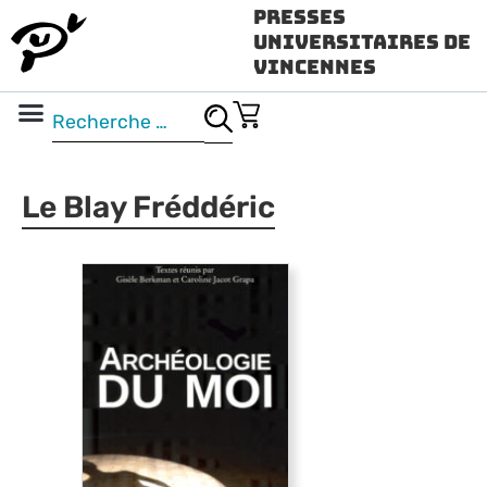
Presses
Universitaires de
Vincennes
Science ouverte
Vidéo & audio
Le Blay Fréddéric