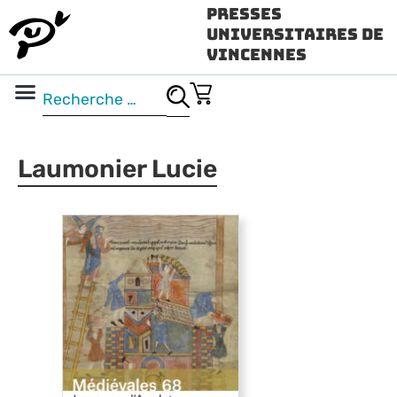
Presses
Universitaires de
Vincennes
Science ouverte
Vidéo & audio
Laumonier Lucie