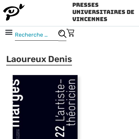
Presses
Universitaires de
Vincennes
Science ouverte
Vidéo & audio
Laoureux Denis