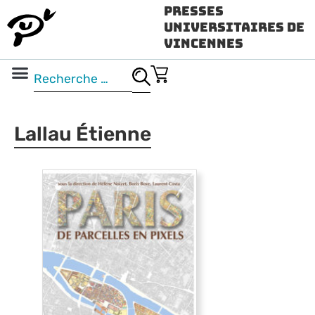
Presses
Universitaires de
Vincennes
Science ouverte
Vidéo & audio
Lallau Étienne