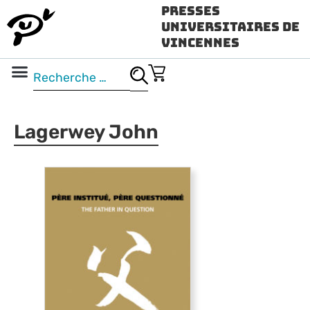
Presses
Universitaires de
Vincennes
Science ouverte
Vidéo & audio
Lagerwey John