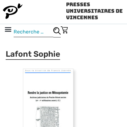
Presses
Universitaires de
Vincennes
Science ouverte
Vidéo & audio
Lafont Sophie