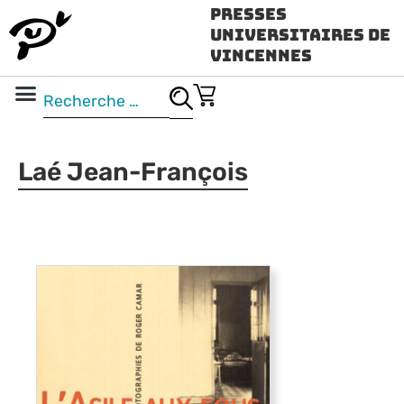
Presses
Universitaires de
Vincennes
Science ouverte
Vidéo & audio
Laé Jean-François