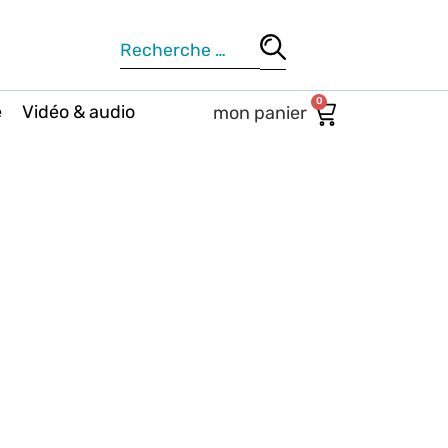
0
e
Vidéo & audio