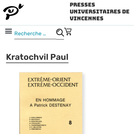
Presses
Universitaires de
Vincennes
Science ouverte
Vidéo & audio
Kratochvil Paul