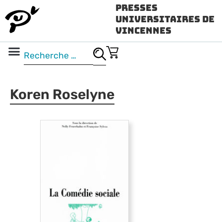
Presses
Universitaires de
Vincennes
Science ouverte
Vidéo & audio
Koren Roselyne