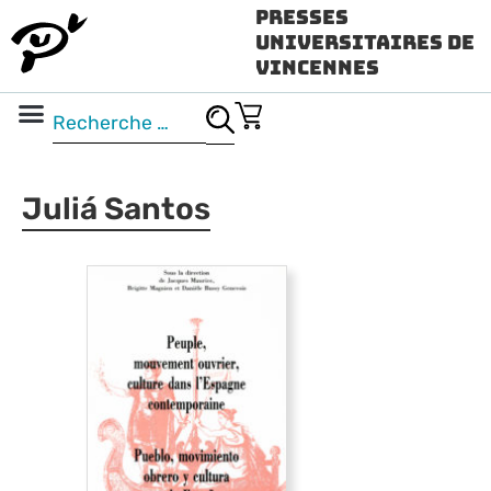
Presses
Universitaires de
Vincennes
Science ouverte
Vidéo & audio
Juliá Santos