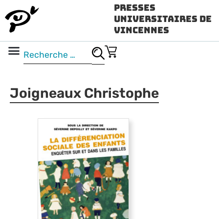
Presses
Universitaires de
Vincennes
Science ouverte
Vidéo & audio
Joigneaux Christophe