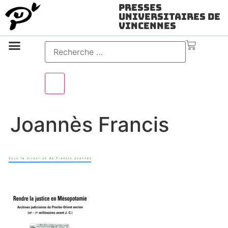
Presses
Universitaires de
Vincennes
Science ouverte
Vidéo & audio
Joannès Francis